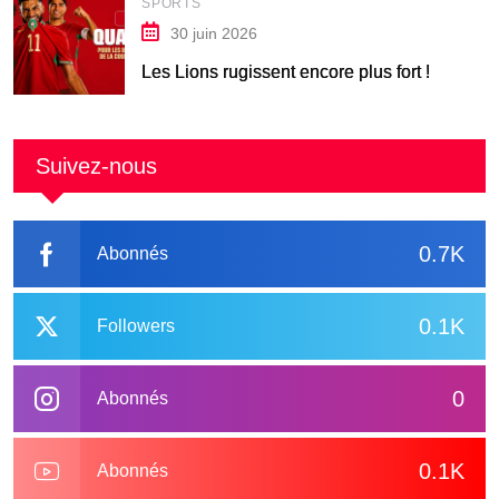
SPORTS
30 juin 2026
Les Lions rugissent encore plus fort !
Suivez-nous
0.7K
Abonnés
0.1K
Followers
0
Abonnés
0.1K
Abonnés