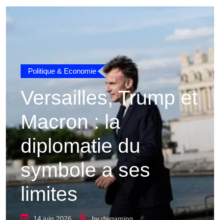
Politique & Economie
Versailles, Trump et
Macron : la
diplomatie du
symbole a ses
limites
14 juin 2026
by
dwgaming