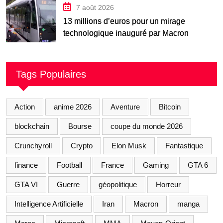
7 août 2026
13 millions d’euros pour un mirage
technologique inauguré par Macron
Tags Populaires
Action
anime 2026
Aventure
Bitcoin
blockchain
Bourse
coupe du monde 2026
Crunchyroll
Crypto
Elon Musk
Fantastique
finance
Football
France
Gaming
GTA 6
GTA VI
Guerre
géopolitique
Horreur
Intelligence Artificielle
Iran
Macron
manga