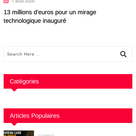
7 août 2026
13 millions d’euros pour un mirage
l
technologique inauguré
Catégories
Articles Populaires
GAMING