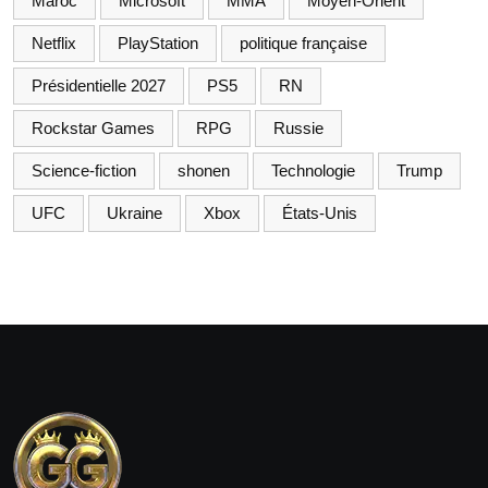
Maroc
Microsoft
MMA
Moyen-Orient
Netflix
PlayStation
politique française
Présidentielle 2027
PS5
RN
Rockstar Games
RPG
Russie
Science-fiction
shonen
Technologie
Trump
UFC
Ukraine
Xbox
États-Unis