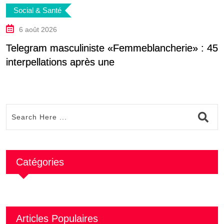
Social & Santé
6 août 2026
Telegram masculiniste «Femmeblancherie» : 45
G
interpellations après une
Catégories
Articles Populaires