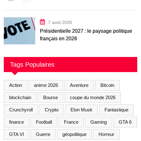
7 août 2026
Présidentielle 2027 : le paysage politique
français en 2026
Tags Populaires
Action
anime 2026
Aventure
Bitcoin
blockchain
Bourse
coupe du monde 2026
Crunchyroll
Crypto
Elon Musk
Fantastique
finance
Football
France
Gaming
GTA 6
GTA VI
Guerre
géopolitique
Horreur