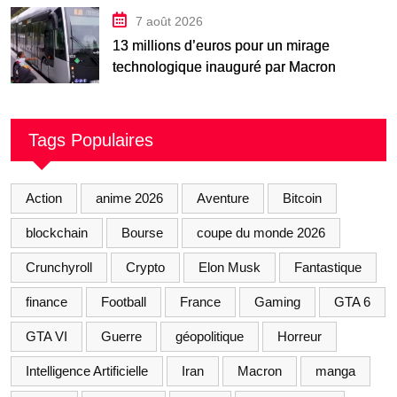
7 août 2026
13 millions d’euros pour un mirage
technologique inauguré par Macron
Tags Populaires
Action
anime 2026
Aventure
Bitcoin
blockchain
Bourse
coupe du monde 2026
Crunchyroll
Crypto
Elon Musk
Fantastique
finance
Football
France
Gaming
GTA 6
GTA VI
Guerre
géopolitique
Horreur
Intelligence Artificielle
Iran
Macron
manga