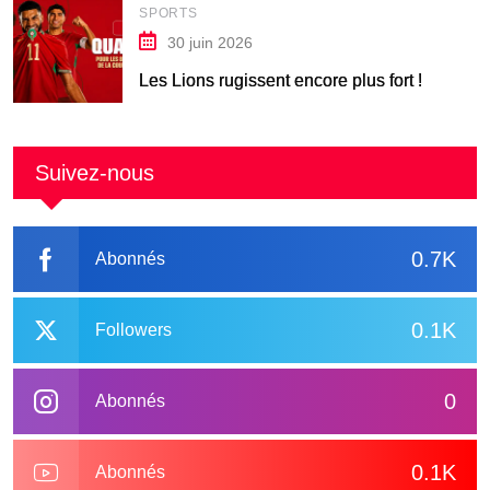
SPORTS
30 juin 2026
Les Lions rugissent encore plus fort !
Suivez-nous
0.7K
Abonnés
0.1K
Followers
0
Abonnés
0.1K
Abonnés