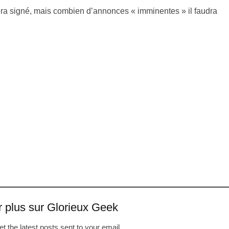
sera signé, mais combien d’annonces « imminentes » il faudra
r plus sur Glorieux Geek
t the latest posts sent to your email.