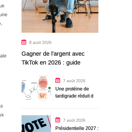
que
 une
,
8 août 2026
Gagner de l’argent avec
nale
TikTok en 2026 : guide
complet
7 août 2026
Une protéine de
tardigrade réduit de
moitié les dégâts
as
des radiations sur
ux
l’ADN humain
7 août 2026
Présidentielle 2027 :