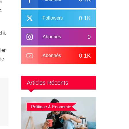
 »
e,
0.1K
Followers
chi.
0
Abonnés
ier
0.1K
Abonnés
de
Articles Récents
Politique & Economie