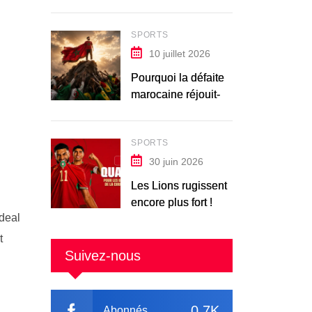
SPORTS
10 juillet 2026
Pourquoi la défaite
marocaine réjouit-
elle les Africains ?
SPORTS
30 juin 2026
Les Lions rugissent
encore plus fort !
 deal
t
Suivez-nous
0.7K
Abonnés