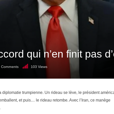
ccord qui n’en finit pas d
Comments
103
Views
a diplomatie trumpienne. Un rideau se lève, le président améric
mballent, et puis… le rideau retombe. Avec l’Iran, ce manège
.