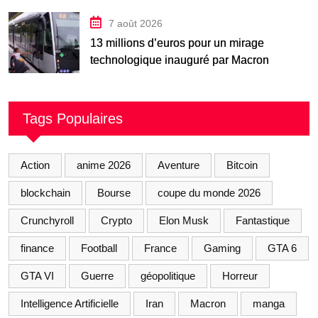
7 août 2026
13 millions d’euros pour un mirage
technologique inauguré par Macron
Tags Populaires
Action
anime 2026
Aventure
Bitcoin
blockchain
Bourse
coupe du monde 2026
Crunchyroll
Crypto
Elon Musk
Fantastique
finance
Football
France
Gaming
GTA 6
GTA VI
Guerre
géopolitique
Horreur
Intelligence Artificielle
Iran
Macron
manga