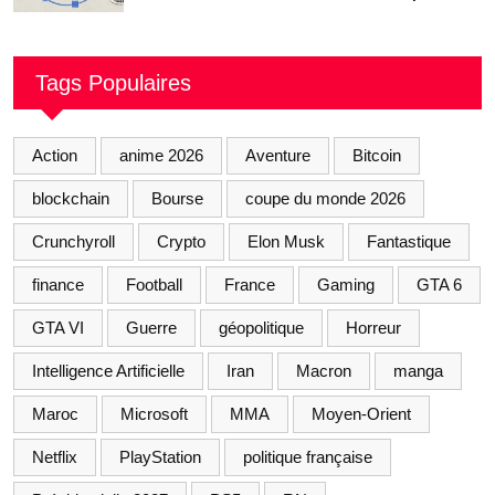
Tags Populaires
Action
anime 2026
Aventure
Bitcoin
blockchain
Bourse
coupe du monde 2026
Crunchyroll
Crypto
Elon Musk
Fantastique
finance
Football
France
Gaming
GTA 6
GTA VI
Guerre
géopolitique
Horreur
Intelligence Artificielle
Iran
Macron
manga
Maroc
Microsoft
MMA
Moyen-Orient
Netflix
PlayStation
politique française