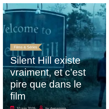
Films & Séries
Silent Hill existe
vraiment, et c’est
pire que dans le
film
10 juin 2026
by
dwgaming