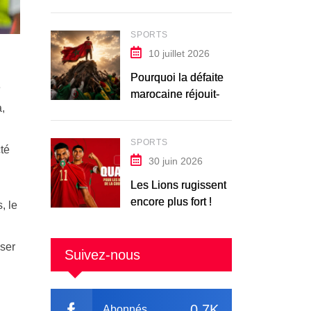
SPORTS
10 juillet 2026
Pourquoi la défaite
e
marocaine réjouit-
,
elle les Africains ?
SPORTS
té
30 juin 2026
Les Lions rugissent
encore plus fort !
, le
iser
Suivez-nous
0.7K
Abonnés