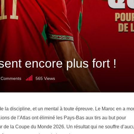
ent encore plus fort !
Comments
565
Views
ère, de la discipline, et un mental à toute épreuve. Le Maroc en a mo
ions de l’Atlas ont éliminé les Pays-Bas aux tirs au but pour
our de la Coupe du Monde 2026. Un résultat qui ne souffre d’auc