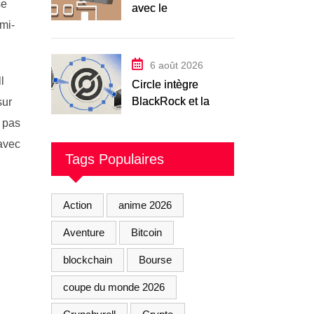
se
avec le
crowdfunding
mi-
immobilier en 2026
6 août 2026
l
Circle intègre
BlackRock et la
sur
DTCC à sa
, pas
blockchain Arc,
 avec
lancement le 16
Tags Populaires
septembre
Action
anime 2026
Aventure
Bitcoin
blockchain
Bourse
coupe du monde 2026