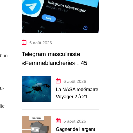
6 août 2026
Telegram masculiniste
d’un
«Femmeblancherie» : 45
interpellations après une
enquête sur la haine en ligne
6 août 2026
u-
La NASA redémarre
Voyager 2 à 21
milliards de
ic.
kilomètres grâce à
la manœuvre « Big
6 août 2026
Gagner de l’argent