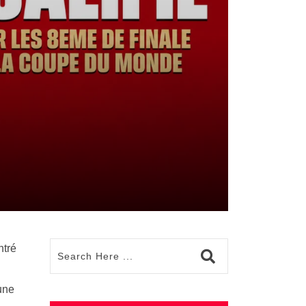
ntré
une