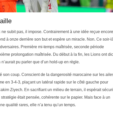
aille
c ne subit pas, il impose. Contrairement à une idée reçue encor
nd à onze derrière son but et espère un miracle. Non. Ce soir-là
 adversaires. Première mi-temps maîtrisée, seconde période
ème prolongation maîtrisée. Du début à la fin, les Lions ont dic
n n’aurait pu parler que d’un hold-up en règle.
é son coup. Conscient de la dangerosité marocaine sur les ailes
e en 3-4-3, plaçant un latéral rapide sur le côté gauche pour
im Ziyech. En sacrifiant un milieu de terrain, il espérait sécur
a stratégie était pensée, cohérente sur le papier. Mais face à un
une qualité rares, elle n’a tenu qu’un temps.