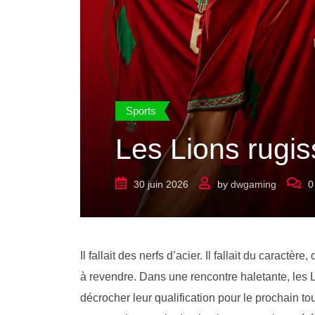
Sports
Les Lions rugiss
30 juin 2026
by
dwgaming
0
Il fallait des nerfs d’acier. Il fallait du caract
à revendre. Dans une rencontre haletante, les L
décrocher leur qualification pour le prochain t