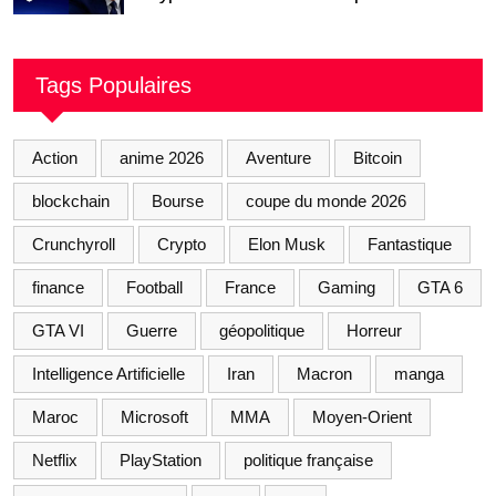
Tags Populaires
Action
anime 2026
Aventure
Bitcoin
blockchain
Bourse
coupe du monde 2026
Crunchyroll
Crypto
Elon Musk
Fantastique
finance
Football
France
Gaming
GTA 6
GTA VI
Guerre
géopolitique
Horreur
Intelligence Artificielle
Iran
Macron
manga
Maroc
Microsoft
MMA
Moyen-Orient
Netflix
PlayStation
politique française