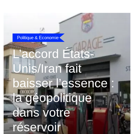
Politique & Economie
L’accord États-
Unis/Iran fait
baisser l’essence :
la géopolitique
dans votre
réservoir