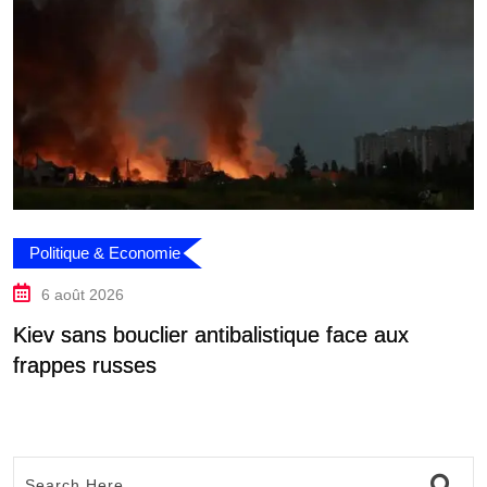
Politique & Economie
6 août 2026
Kiev sans bouclier antibalistique face aux
Z
frappes russes
r