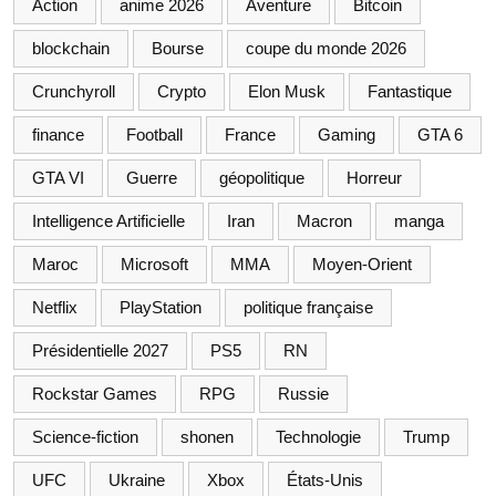
Action
anime 2026
Aventure
Bitcoin
blockchain
Bourse
coupe du monde 2026
Crunchyroll
Crypto
Elon Musk
Fantastique
finance
Football
France
Gaming
GTA 6
GTA VI
Guerre
géopolitique
Horreur
Intelligence Artificielle
Iran
Macron
manga
Maroc
Microsoft
MMA
Moyen-Orient
Netflix
PlayStation
politique française
Présidentielle 2027
PS5
RN
Rockstar Games
RPG
Russie
Science-fiction
shonen
Technologie
Trump
UFC
Ukraine
Xbox
États-Unis