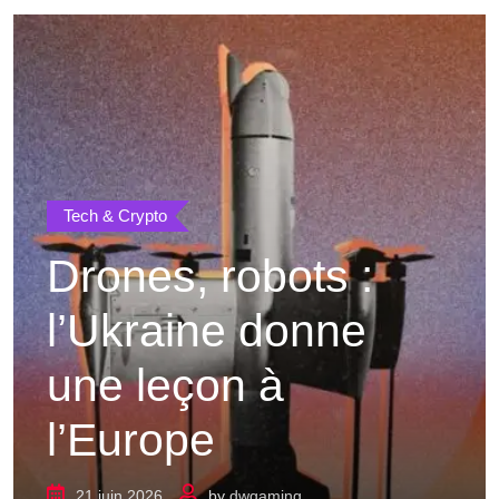
Tech & Crypto
Drones, robots :
l’Ukraine donne
une leçon à
l’Europe
21 juin 2026
by
dwgaming