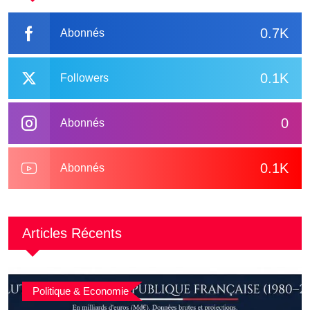
0.7K
Abonnés
0.1K
Followers
0
Abonnés
0.1K
Abonnés
Articles Récents
Politique & Economie