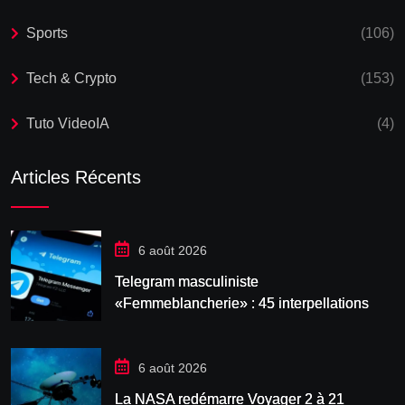
Sports
(106)
Tech & Crypto
(153)
Tuto VideoIA
(4)
Articles Récents
6 août 2026
Telegram masculiniste
«Femmeblancherie» : 45 interpellations
après une enquête sur la haine en ligne
6 août 2026
La NASA redémarre Voyager 2 à 21