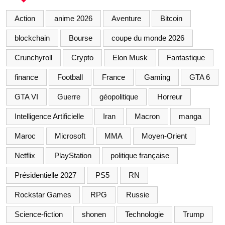
Action
anime 2026
Aventure
Bitcoin
blockchain
Bourse
coupe du monde 2026
Crunchyroll
Crypto
Elon Musk
Fantastique
finance
Football
France
Gaming
GTA 6
GTA VI
Guerre
géopolitique
Horreur
Intelligence Artificielle
Iran
Macron
manga
Maroc
Microsoft
MMA
Moyen-Orient
Netflix
PlayStation
politique française
Présidentielle 2027
PS5
RN
Rockstar Games
RPG
Russie
Science-fiction
shonen
Technologie
Trump