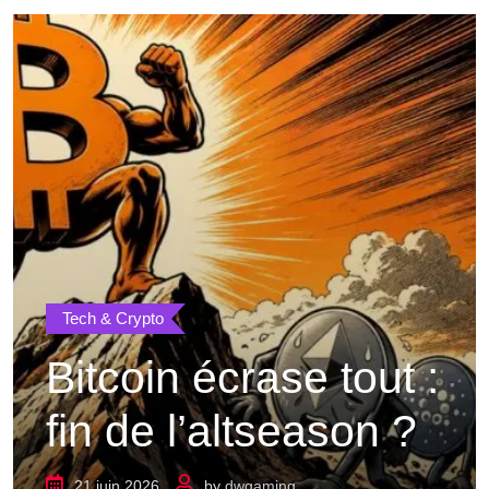
Tech & Crypto
Bitcoin écrase tout :
fin de l’altseason ?
21 juin 2026
by
dwgaming