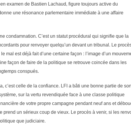
e en examen de Bastien Lachaud, figure toujours active du
 donne une résonance parlementaire immédiate à une affaire
e condamnation. C’est un statut procédural qui signifie que la
oncordants pour renvoyer quelqu’un devant un tribunal. Le procès
c, le mal est déjà fait d’une certaine façon : l’image d’un mouvem
aine façon de faire de la politique se retrouve coincée dans les
ongtemps conspués.
, c’est celle de la confiance. LFI a bâti une bonne partie de so
système, sur la vertu revendiquée face à une classe politique
n financière de votre propre campagne pendant neuf ans et débo
 prend un sérieux coup de vieux. Le procès à venir, si les renv
litique que judiciaire.