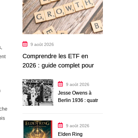
9 août 2026
,
Comprendre les ETF en
ent
2026 : guide complet pour
débutants
9 août 2026
n
Jesse Owens à
Berlin 1936 : quatre
médailles d’or face
uche
au régime nazi, 90
ois
ans après
9 août 2026
Elden Ring