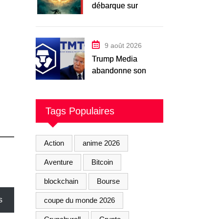
débarque sur
Nintendo Switch 2
le 28 août avec la
Tarnished Edition
9 août 2026
Trump Media
abandonne son
projet avec
Crypto.com : le
token CRO paie
Tags Populaires
l’addition
Action
anime 2026
Aventure
Bitcoin
blockchain
Bourse
s
coupe du monde 2026