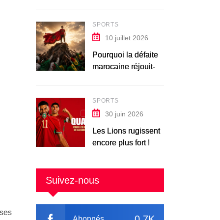
SPORTS
10 juillet 2026
Pourquoi la défaite
marocaine réjouit-
elle les Africains ?
SPORTS
30 juin 2026
Les Lions rugissent
encore plus fort !
Suivez-nous
nses
0.7K
Abonnés