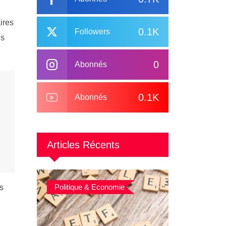
ires
0.1K
Followers
us
0
Abonnés
0.1K
Abonnés
Articles Récents
Politique & Economie
s