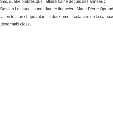
oms, quatre ombres que l’affaire traîne depuis des années :
er Bastien Lachaud, la mandataire financière Marie-Pierre Oprandi
ication tout en chapeautant le deuxième prestataire de la campa
 désormais close.