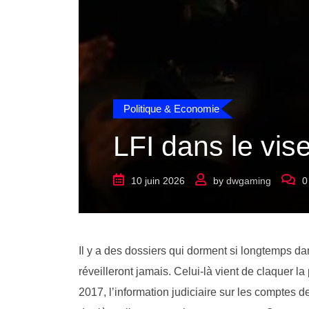
Politique & Economie
LFI dans le vise
10 juin 2026
by
dwgaming
0
Il y a des dossiers qui dorment si longtemps dans 
réveilleront jamais. Celui-là vient de claquer 
2017, l’information judiciaire sur les comptes