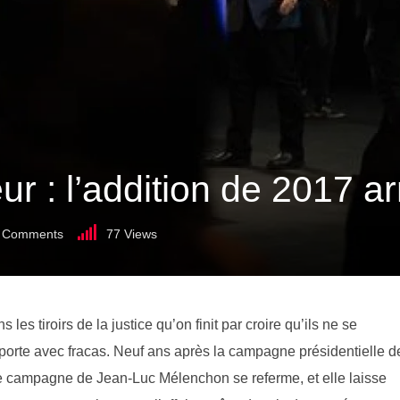
ur : l’addition de 2017 ar
Comments
77
Views
les tiroirs de la justice qu’on finit par croire qu’ils ne se
la porte avec fracas. Neuf ans après la campagne présidentielle d
 de campagne de Jean-Luc Mélenchon se referme, et elle laisse