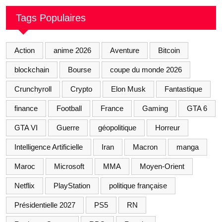
Tags Populaires
Action
anime 2026
Aventure
Bitcoin
blockchain
Bourse
coupe du monde 2026
Crunchyroll
Crypto
Elon Musk
Fantastique
finance
Football
France
Gaming
GTA 6
GTA VI
Guerre
géopolitique
Horreur
Intelligence Artificielle
Iran
Macron
manga
Maroc
Microsoft
MMA
Moyen-Orient
Netflix
PlayStation
politique française
Présidentielle 2027
PS5
RN