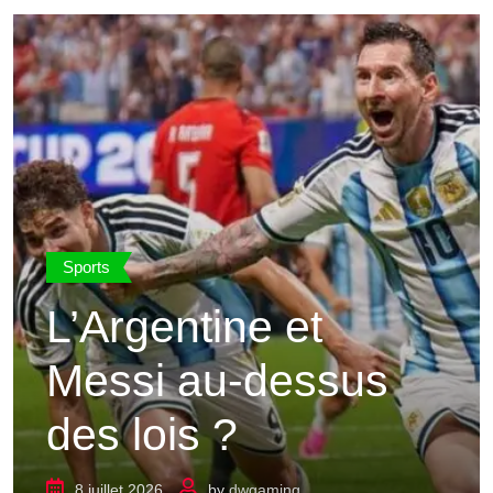
Sports
L’Argentine et
Messi au-dessus
des lois ?
8 juillet 2026
by
dwgaming