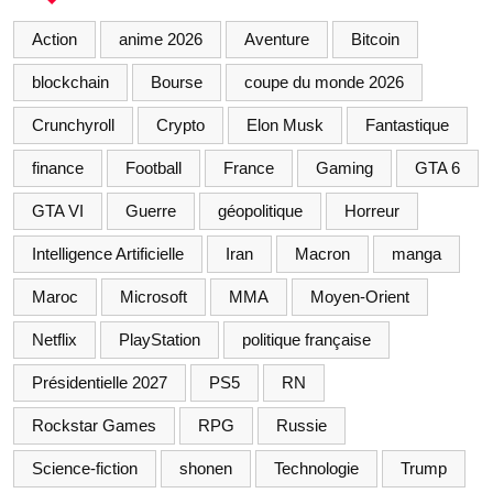
Action
anime 2026
Aventure
Bitcoin
blockchain
Bourse
coupe du monde 2026
Crunchyroll
Crypto
Elon Musk
Fantastique
finance
Football
France
Gaming
GTA 6
GTA VI
Guerre
géopolitique
Horreur
Intelligence Artificielle
Iran
Macron
manga
Maroc
Microsoft
MMA
Moyen-Orient
Netflix
PlayStation
politique française
Présidentielle 2027
PS5
RN
Rockstar Games
RPG
Russie
Science-fiction
shonen
Technologie
Trump