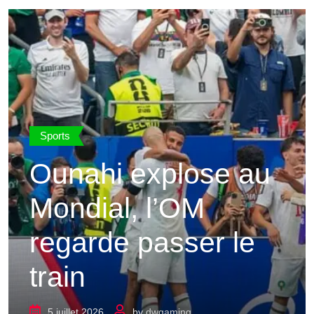
Sports
Ounahi explose au
Mondial, l’OM
regarde passer le
train
5 juillet 2026
by
dwgaming