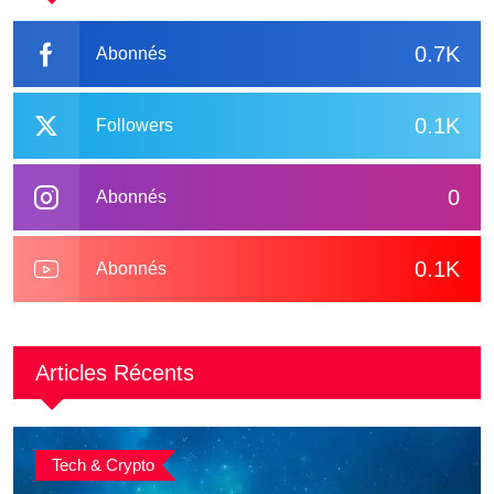
0.7K
Abonnés
0.1K
Followers
0
Abonnés
0.1K
Abonnés
Articles Récents
Tech & Crypto