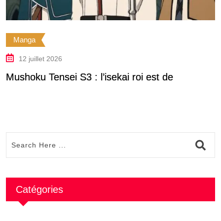
Manga
12 juillet 2026
Mushoku Tensei S3 : l’isekai roi est de
D
Catégories