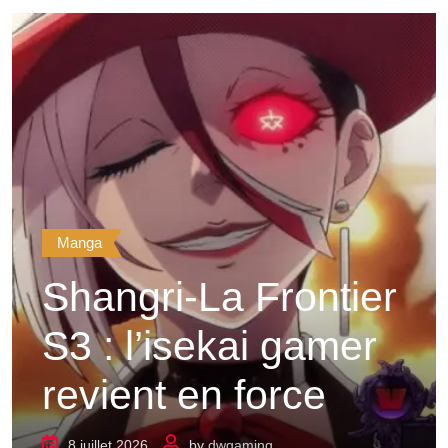
Manga
Shangri-La Frontier
S3 : l’isekai gamer
revient en force
8 juillet 2026
by
dwgaming