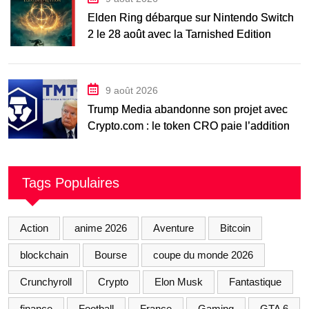
Elden Ring débarque sur Nintendo Switch
2 le 28 août avec la Tarnished Edition
9 août 2026
Trump Media abandonne son projet avec
Crypto.com : le token CRO paie l’addition
Tags Populaires
Action
anime 2026
Aventure
Bitcoin
blockchain
Bourse
coupe du monde 2026
Crunchyroll
Crypto
Elon Musk
Fantastique
finance
Football
France
Gaming
GTA 6