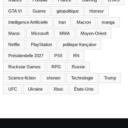
GTA VI
Guerre
géopolitique
Horreur
Intelligence Artificielle
Iran
Macron
manga
Maroc
Microsoft
MMA
Moyen-Orient
Netflix
PlayStation
politique française
Présidentielle 2027
PS5
RN
Rockstar Games
RPG
Russie
Science-fiction
shonen
Technologie
Trump
UFC
Ukraine
Xbox
États-Unis