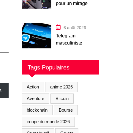
pour un mirage
technologique
inauguré par
Macron
6 août 2026
Telegram
masculiniste
«Femmeblancherie
» : 45 interpellations
après une enquête
Tags Populaires
sur la haine en ligne
Action
anime 2026
s
Aventure
Bitcoin
blockchain
Bourse
coupe du monde 2026