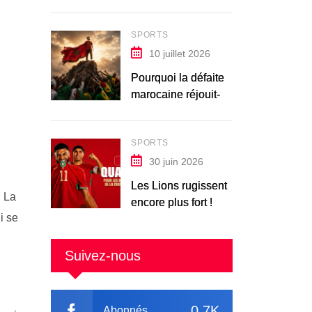
SPORTS
10 juillet 2026
Pourquoi la défaite
marocaine réjouit-
elle les Africains ?
SPORTS
30 juin 2026
Les Lions rugissent
. La
encore plus fort !
i se
Suivez-nous
0.7K
Abonnés