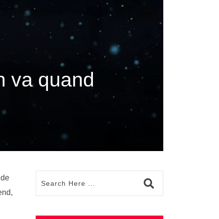
on va quand
 de
end,