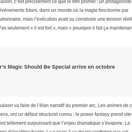
saison, c’est précisément ce que le titre promet : un protagoniste
événements futurs, dans un monde où la magie fonctionne par
lutionnaire, mais l’exécution avait su construire une tension réel
 seulement « il est fort », mais « pourquoi il fait ça maintenant
r’s Magic Should Be Special arrive en octobre
aison va faire de l’élan narratif du premier arc. Les animes de 
ns, ont un défaut structurel connu : le power fantasy prend vite
vient tellement surpuissant que l’enjeu dramatique s’évapore. La
me d’équilibre fragile. La saison 2 va devoir confirmer que cet