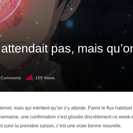
 attendait pas, mais qu’
Comments
159
Views
ternet, mais qui méritent qu’on s’y attarde. Parmi le flux habituel
ue semaine, une confirmation s’est glissée discrètement ce week-
t suivi la première saison, c’est une vraie bonne nouvelle.