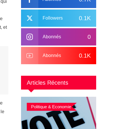
 qui
0.1K
Followers
le
, et
0
Abonnés
0.1K
Abonnés
Articles Récents
ce
Politique & Economie
 le