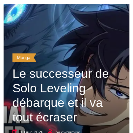
Manga
Le successeur de
Solo Leveling
débarque et il va
tout écraser
10 juin 2026
by
dwgaming