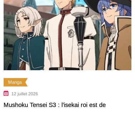
Manga
12 juillet 2026
Mushoku Tensei S3 : l’isekai roi est de
D