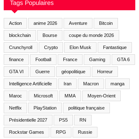
Tags Populaires
Action
anime 2026
Aventure
Bitcoin
blockchain
Bourse
coupe du monde 2026
Crunchyroll
Crypto
Elon Musk
Fantastique
finance
Football
France
Gaming
GTA 6
GTA VI
Guerre
géopolitique
Horreur
Intelligence Artificielle
Iran
Macron
manga
Maroc
Microsoft
MMA
Moyen-Orient
Netflix
PlayStation
politique française
Présidentielle 2027
PS5
RN
Rockstar Games
RPG
Russie