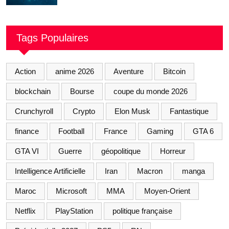
manœuvre « Big
Tags Populaires
Action
anime 2026
Aventure
Bitcoin
blockchain
Bourse
coupe du monde 2026
Crunchyroll
Crypto
Elon Musk
Fantastique
finance
Football
France
Gaming
GTA 6
GTA VI
Guerre
géopolitique
Horreur
Intelligence Artificielle
Iran
Macron
manga
Maroc
Microsoft
MMA
Moyen-Orient
Netflix
PlayStation
politique française