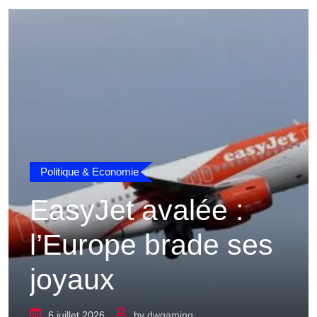
Politique & Economie
EasyJet avalée :
l’Europe brade ses
joyaux
6 juillet 2026
by
dwgaming