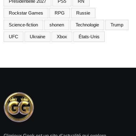
Présidentielle 2027
PS5
RN
Rockstar Games
RPG
Russie
Science-fiction
shonen
Technologie
Trump
UFC
Ukraine
Xbox
États-Unis
Glorieux Geek est un site d’actualité qui explore