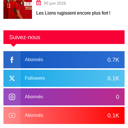
30 juin 2026
Les Lions rugissent encore plus fort !
Suivez-nous
0.7K
Abonnés
0.1K
Followers
0
Abonnés
0.1K
Abonnés