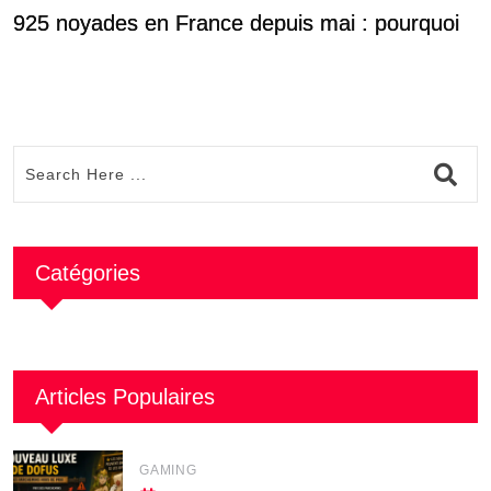
925 noyades en France depuis mai : pourquoi
L
m
Catégories
Articles Populaires
GAMING