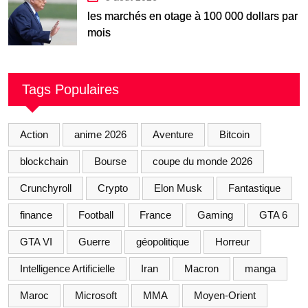
les marchés en otage à 100 000 dollars par
mois
Tags Populaires
Action
anime 2026
Aventure
Bitcoin
blockchain
Bourse
coupe du monde 2026
Crunchyroll
Crypto
Elon Musk
Fantastique
finance
Football
France
Gaming
GTA 6
GTA VI
Guerre
géopolitique
Horreur
Intelligence Artificielle
Iran
Macron
manga
Maroc
Microsoft
MMA
Moyen-Orient