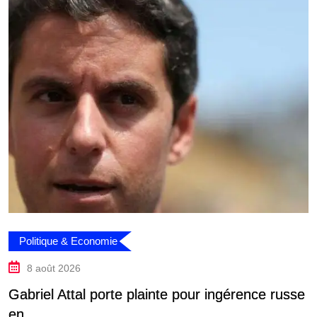
Politique & Economie
8 août 2026
Gabriel Attal porte plainte pour ingérence russe
P
en
f