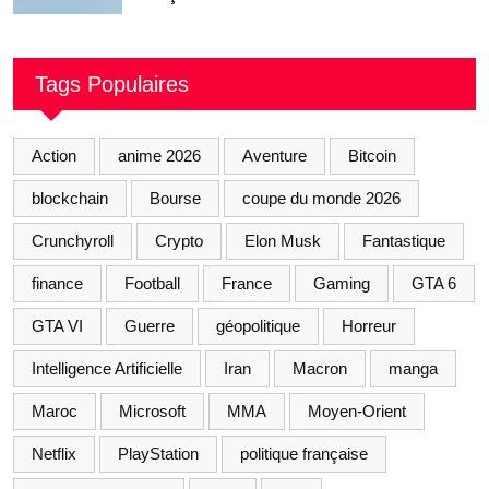
Tags Populaires
Action
anime 2026
Aventure
Bitcoin
blockchain
Bourse
coupe du monde 2026
Crunchyroll
Crypto
Elon Musk
Fantastique
finance
Football
France
Gaming
GTA 6
GTA VI
Guerre
géopolitique
Horreur
Intelligence Artificielle
Iran
Macron
manga
Maroc
Microsoft
MMA
Moyen-Orient
Netflix
PlayStation
politique française