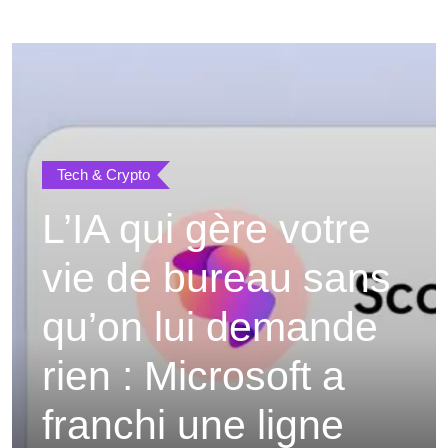
Tech & Crypto
L’IA qui gère votre
vie de bureau sans
qu’on lui demande
rien : Microsoft a
franchi une ligne