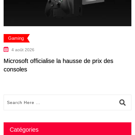
Gaming
4 août 2026
Microsoft officialise la hausse de prix des
T
consoles
Catégories