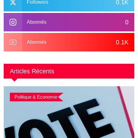
0.1K
Followers
0
Abonnés
0.1K
Abonnés
Articles Récents
Politique & Economie