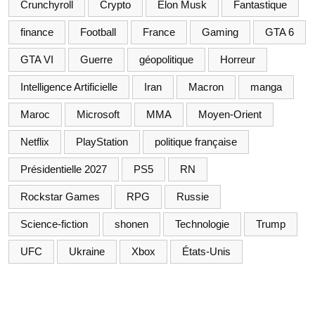
Crunchyroll
Crypto
Elon Musk
Fantastique
finance
Football
France
Gaming
GTA 6
GTA VI
Guerre
géopolitique
Horreur
Intelligence Artificielle
Iran
Macron
manga
Maroc
Microsoft
MMA
Moyen-Orient
Netflix
PlayStation
politique française
Présidentielle 2027
PS5
RN
Rockstar Games
RPG
Russie
Science-fiction
shonen
Technologie
Trump
UFC
Ukraine
Xbox
États-Unis