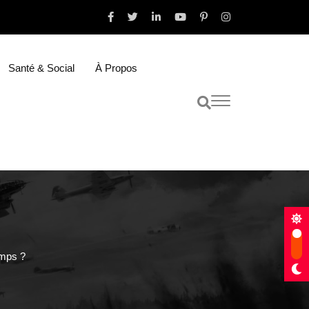
Santé & Social
À Propos
emps ?