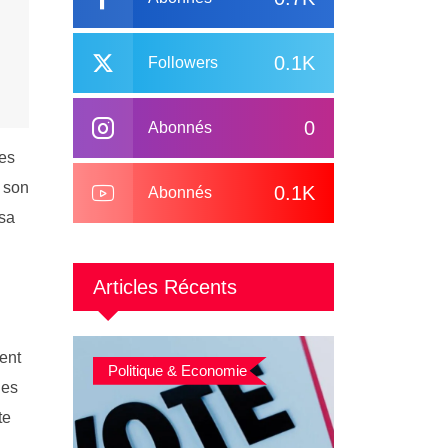
0.1K
Followers
0
Abonnés
des
d son
0.1K
Abonnés
 sa
Articles Récents
ent
Politique & Economie
les
te