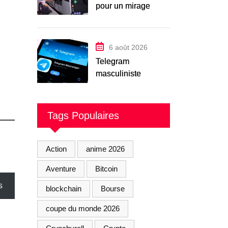
pour un mirage
technologique
inauguré par
Macron
6 août 2026
Telegram
masculiniste
«Femmeblancherie
» : 45 interpellations
après une enquête
Tags Populaires
sur la haine en ligne
Action
anime 2026
Aventure
Bitcoin
s
blockchain
Bourse
coupe du monde 2026