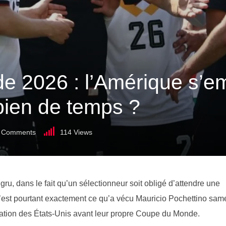
 2026 : l’Amérique s’emb
ien de temps ?
Comments
114
Views
ru, dans le fait qu’un sélectionneur soit obligé d’attendre une
 C’est pourtant exactement ce qu’a vécu Mauricio Pochettino sam
ration des États-Unis avant leur propre Coupe du Monde.