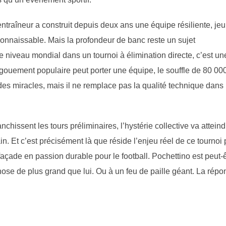
traîneur a construit depuis deux ans une équipe résiliente, jeu
connaissable. Mais la profondeur de banc reste un sujet
de niveau mondial dans un tournoi à élimination directe, c’est un
ouement populaire peut porter une équipe, le souffle de 80 00
es miracles, mais il ne remplace pas la qualité technique dans 
anchissent les tours préliminaires, l’hystérie collective va atteind
n. Et c’est précisément là que réside l’enjeu réel de ce tournoi
açade en passion durable pour le football. Pochettino est peut-ê
hose de plus grand que lui. Ou à un feu de paille géant. La répo