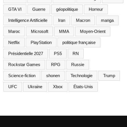
GTA VI
Guerre
géopolitique
Horreur
Intelligence Artificielle
Iran
Macron
manga
Maroc
Microsoft
MMA
Moyen-Orient
Netflix
PlayStation
politique française
Présidentielle 2027
PS5
RN
Rockstar Games
RPG
Russie
Science-fiction
shonen
Technologie
Trump
UFC
Ukraine
Xbox
États-Unis