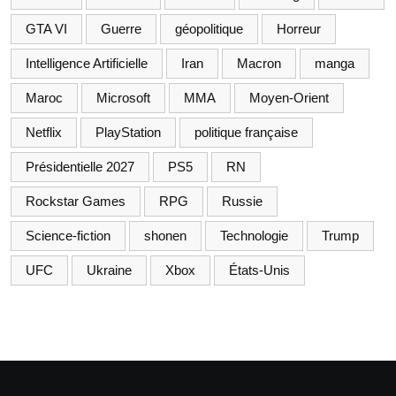
GTA VI
Guerre
géopolitique
Horreur
Intelligence Artificielle
Iran
Macron
manga
Maroc
Microsoft
MMA
Moyen-Orient
Netflix
PlayStation
politique française
Présidentielle 2027
PS5
RN
Rockstar Games
RPG
Russie
Science-fiction
shonen
Technologie
Trump
UFC
Ukraine
Xbox
États-Unis