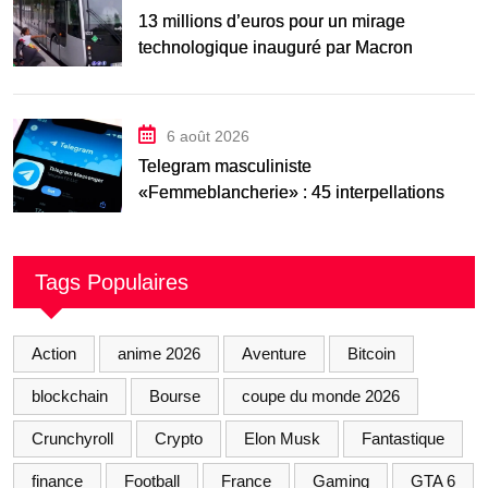
13 millions d’euros pour un mirage
technologique inauguré par Macron
6 août 2026
Telegram masculiniste
«Femmeblancherie» : 45 interpellations
après une enquête sur la haine en ligne
Tags Populaires
Action
anime 2026
Aventure
Bitcoin
blockchain
Bourse
coupe du monde 2026
Crunchyroll
Crypto
Elon Musk
Fantastique
finance
Football
France
Gaming
GTA 6