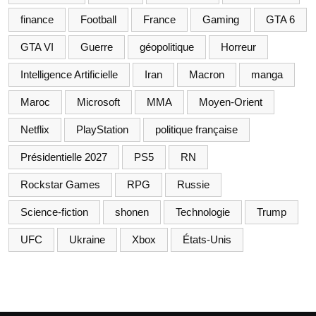
finance
Football
France
Gaming
GTA 6
GTA VI
Guerre
géopolitique
Horreur
Intelligence Artificielle
Iran
Macron
manga
Maroc
Microsoft
MMA
Moyen-Orient
Netflix
PlayStation
politique française
Présidentielle 2027
PS5
RN
Rockstar Games
RPG
Russie
Science-fiction
shonen
Technologie
Trump
UFC
Ukraine
Xbox
États-Unis