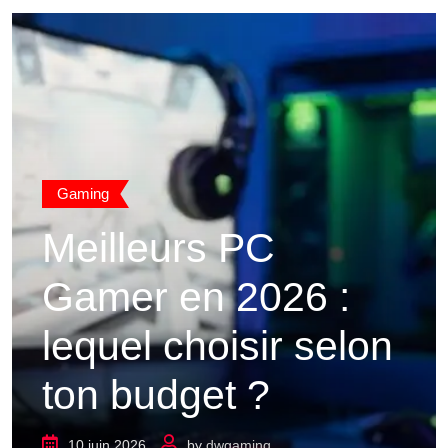
Gaming
Meilleurs PC
Gamer en 2026 :
lequel choisir selon
ton budget ?
10 juin 2026
by
dwgaming