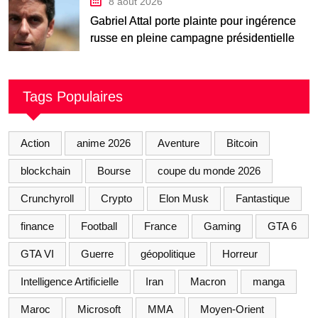
8 août 2026
Gabriel Attal porte plainte pour ingérence
russe en pleine campagne présidentielle
Tags Populaires
Action
anime 2026
Aventure
Bitcoin
blockchain
Bourse
coupe du monde 2026
Crunchyroll
Crypto
Elon Musk
Fantastique
finance
Football
France
Gaming
GTA 6
GTA VI
Guerre
géopolitique
Horreur
Intelligence Artificielle
Iran
Macron
manga
Maroc
Microsoft
MMA
Moyen-Orient