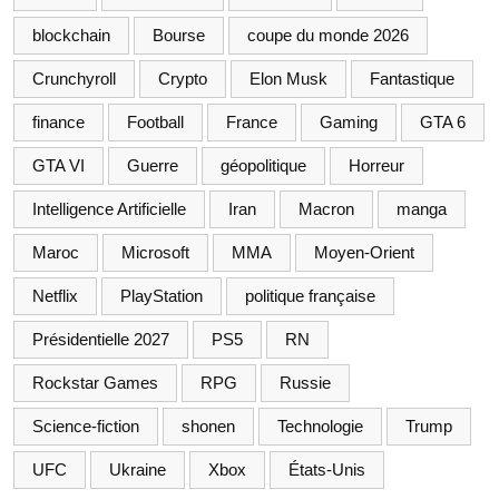
blockchain
Bourse
coupe du monde 2026
Crunchyroll
Crypto
Elon Musk
Fantastique
finance
Football
France
Gaming
GTA 6
GTA VI
Guerre
géopolitique
Horreur
Intelligence Artificielle
Iran
Macron
manga
Maroc
Microsoft
MMA
Moyen-Orient
Netflix
PlayStation
politique française
Présidentielle 2027
PS5
RN
Rockstar Games
RPG
Russie
Science-fiction
shonen
Technologie
Trump
UFC
Ukraine
Xbox
États-Unis