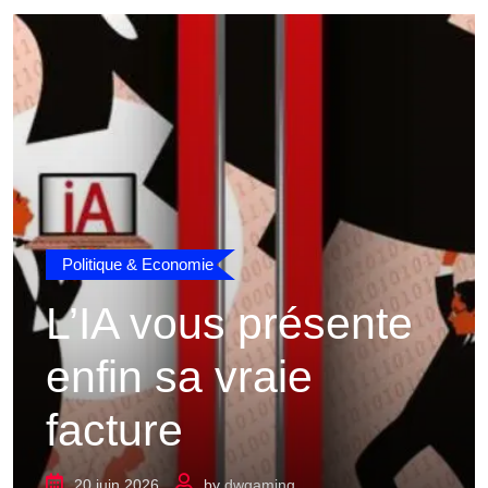
Politique & Economie
L’IA vous présente
enfin sa vraie
facture
20 juin 2026
by
dwgaming