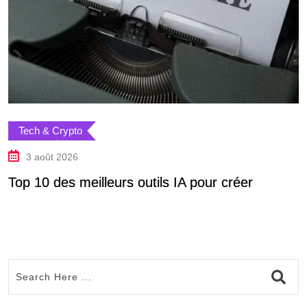
Tech & Crypto
3 août 2026
Top 10 des meilleurs outils IA pour créer
D