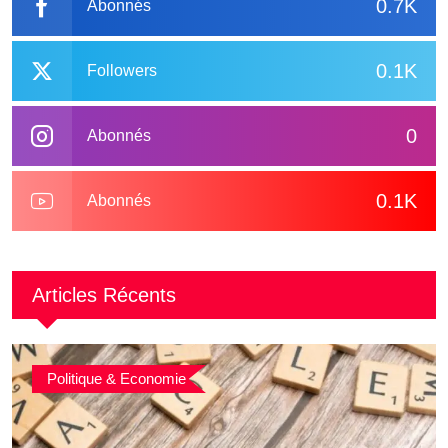
0.7K
Abonnés
0.1K
Followers
0
Abonnés
0.1K
Abonnés
Articles Récents
Politique & Economie