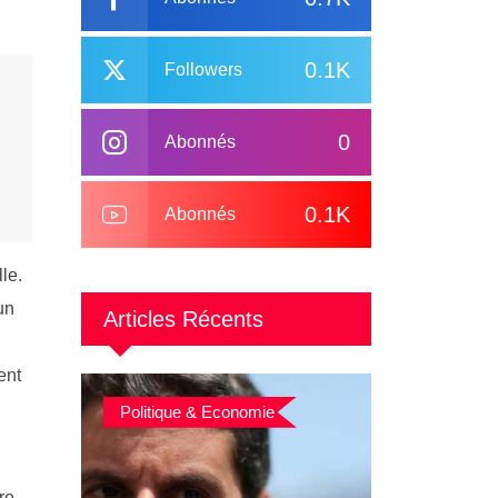
0.1K
Followers
0
Abonnés
0.1K
Abonnés
le.
un
Articles Récents
ent
Politique & Economie
re,