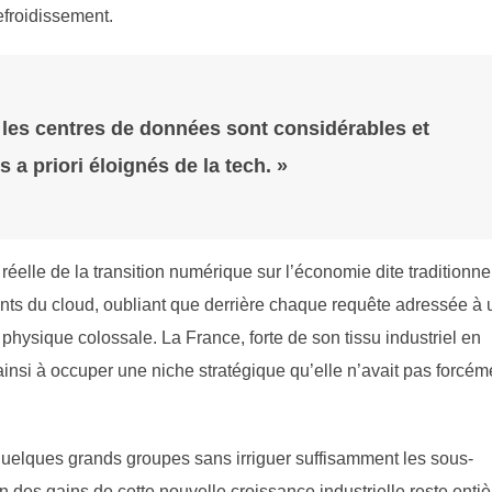
efroidissement.
 les centres de données sont considérables et
s a priori éloignés de la tech. »
éelle de la transition numérique sur l’économie dite traditionnel
ants du cloud, oubliant que derrière chaque requête adressée à 
hysique colossale. La France, forte de son tissu industriel en
 ainsi à occuper une niche stratégique qu’elle n’avait pas forcém
quelques grands groupes sans irriguer suffisamment les sous-
on des gains de cette nouvelle croissance industrielle reste entiè