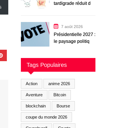
tardigrade réduit de
s
moitié les dégâts
des radiations sur
l’ADN humain
7 août 2026
Présidentielle 2027 :
le paysage politique
français en 2026
Tags Populaires
Action
anime 2026
Aventure
Bitcoin
blockchain
Bourse
coupe du monde 2026