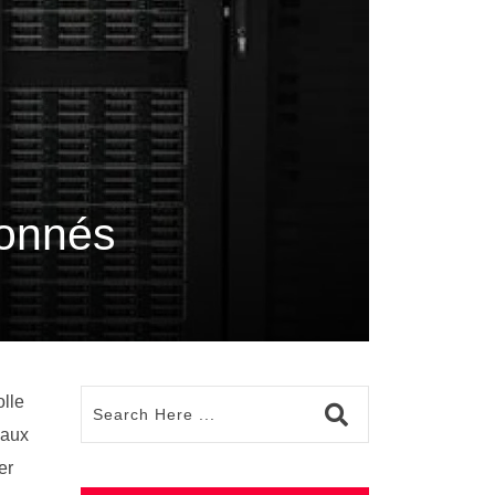
çonnés
olle
eaux
er