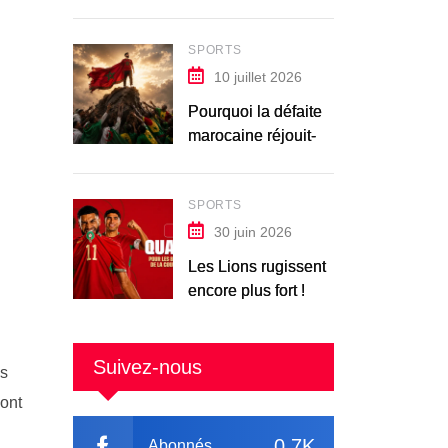
SPORTS
10 juillet 2026
Pourquoi la défaite
marocaine réjouit-
elle les Africains ?
SPORTS
30 juin 2026
Les Lions rugissent
encore plus fort !
Suivez-nous
es
vont
0.7K
Abonnés