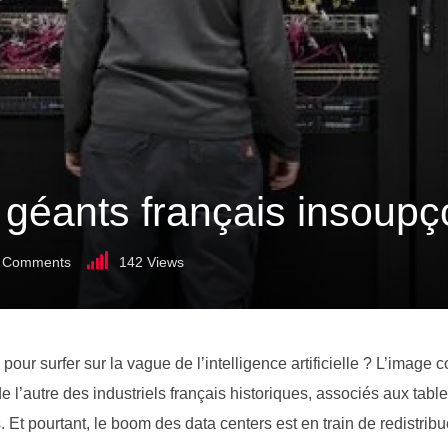
s géants français insoup
Comments
142
Views
our surfer sur la vague de l’intelligence artificielle ? L’image c
de l’autre des industriels français historiques, associés aux tabl
Et pourtant, le boom des data centers est en train de redistribu