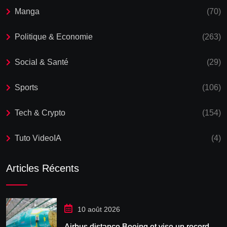
Manga
(70)
Politique & Economie
(263)
Social & Santé
(29)
Sports
(106)
Tech & Crypto
(154)
Tuto VideoIA
(4)
Articles Récents
10 août 2026
Airbus distance Boeing et vise un record