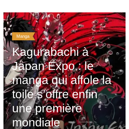
Manga
Kagurabachi à
Japan Expo : le
manga qui affole la
toile s’offre enfin
une première
mondiale