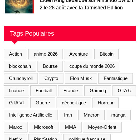
Elden Ring débarque sur Nintendo Switch
2 le 28 août avec la Tarnished Edition
Tags Populaires
Action
anime 2026
Aventure
Bitcoin
blockchain
Bourse
coupe du monde 2026
Crunchyroll
Crypto
Elon Musk
Fantastique
finance
Football
France
Gaming
GTA 6
GTA VI
Guerre
géopolitique
Horreur
Intelligence Artificielle
Iran
Macron
manga
Maroc
Microsoft
MMA
Moyen-Orient
Netflix
PlayStation
politique française