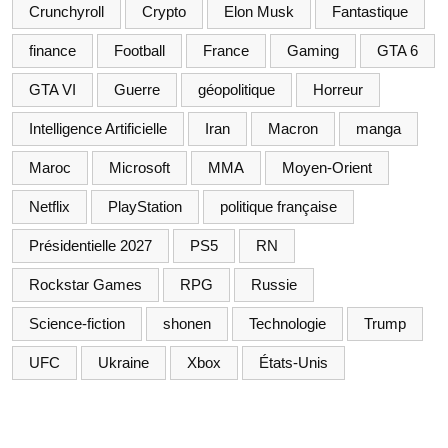
Crunchyroll
Crypto
Elon Musk
Fantastique
finance
Football
France
Gaming
GTA 6
GTA VI
Guerre
géopolitique
Horreur
Intelligence Artificielle
Iran
Macron
manga
Maroc
Microsoft
MMA
Moyen-Orient
Netflix
PlayStation
politique française
Présidentielle 2027
PS5
RN
Rockstar Games
RPG
Russie
Science-fiction
shonen
Technologie
Trump
UFC
Ukraine
Xbox
États-Unis