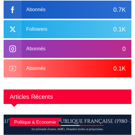
0.7K
Abonnés
0.1K
Followers
0
Abonnés
0.1K
Abonnés
Articles Récents
Politique & Economie