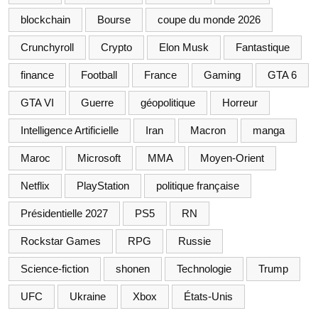
blockchain
Bourse
coupe du monde 2026
Crunchyroll
Crypto
Elon Musk
Fantastique
finance
Football
France
Gaming
GTA 6
GTA VI
Guerre
géopolitique
Horreur
Intelligence Artificielle
Iran
Macron
manga
Maroc
Microsoft
MMA
Moyen-Orient
Netflix
PlayStation
politique française
Présidentielle 2027
PS5
RN
Rockstar Games
RPG
Russie
Science-fiction
shonen
Technologie
Trump
UFC
Ukraine
Xbox
États-Unis