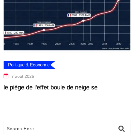
Politique & Economie
7 août 2026
le piège de l’effet boule de neige se
l