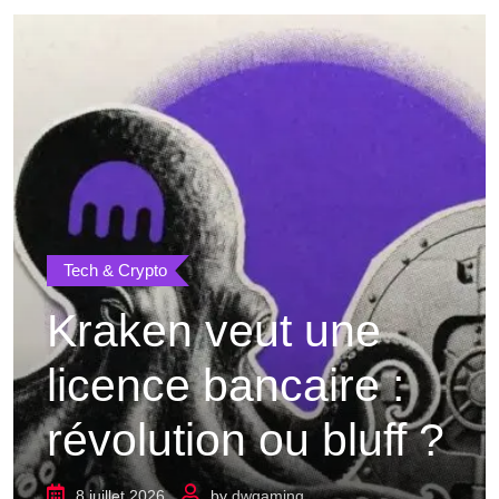
Tech & Crypto
Kraken veut une
licence bancaire :
révolution ou bluff ?
8 juillet 2026
by
dwgaming