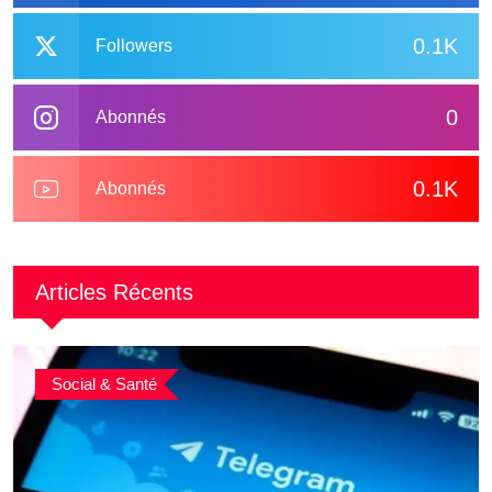
0.1K
Followers
0
Abonnés
0.1K
Abonnés
Articles Récents
Social & Santé