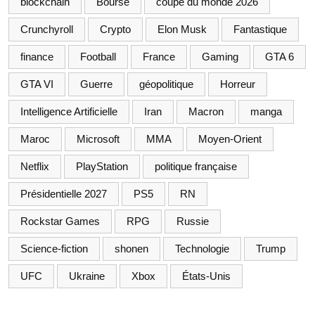
blockchain
Bourse
coupe du monde 2026
Crunchyroll
Crypto
Elon Musk
Fantastique
finance
Football
France
Gaming
GTA 6
GTA VI
Guerre
géopolitique
Horreur
Intelligence Artificielle
Iran
Macron
manga
Maroc
Microsoft
MMA
Moyen-Orient
Netflix
PlayStation
politique française
Présidentielle 2027
PS5
RN
Rockstar Games
RPG
Russie
Science-fiction
shonen
Technologie
Trump
UFC
Ukraine
Xbox
États-Unis