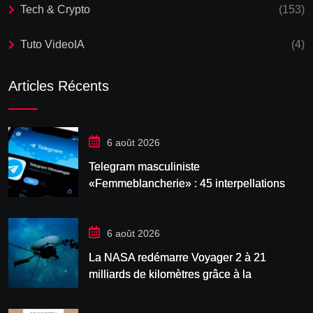
Tech & Crypto
(153)
Tuto VideoIA
(4)
Articles Récents
6 août 2026
Telegram masculiniste
«Femmeblancherie» : 45 interpellations
après une enquête sur la haine en ligne
6 août 2026
La NASA redémarre Voyager 2 à 21
milliards de kilomètres grâce à la
manœuvre « Big