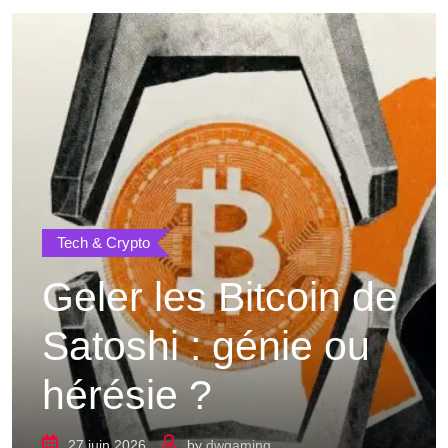
Tech & Crypto
Geler les Bitcoin de
Satoshi : génie ou
hérésie ?
27 juin 2026
by
dwgaming