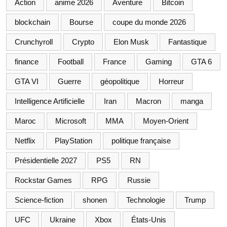
Action
anime 2026
Aventure
Bitcoin
blockchain
Bourse
coupe du monde 2026
Crunchyroll
Crypto
Elon Musk
Fantastique
finance
Football
France
Gaming
GTA 6
GTA VI
Guerre
géopolitique
Horreur
Intelligence Artificielle
Iran
Macron
manga
Maroc
Microsoft
MMA
Moyen-Orient
Netflix
PlayStation
politique française
Présidentielle 2027
PS5
RN
Rockstar Games
RPG
Russie
Science-fiction
shonen
Technologie
Trump
UFC
Ukraine
Xbox
États-Unis