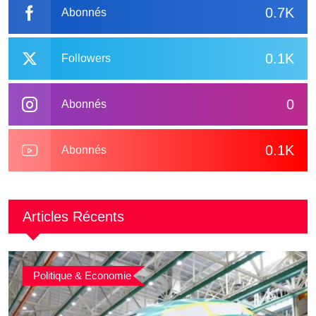
0.7K
Abonnés
0.1K
Followers
0
Abonnés
0.1K
Abonnés
Articles Récents
Politique & Economie