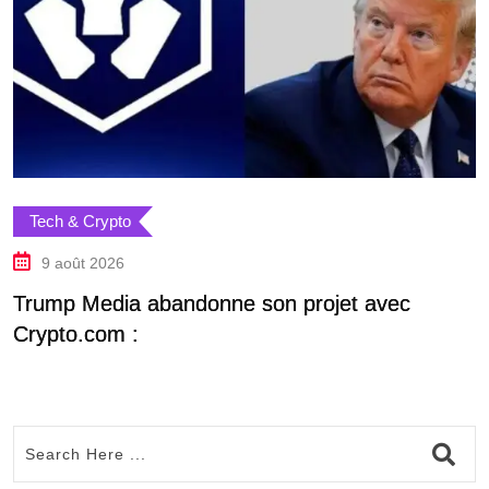
Tech & Crypto
9 août 2026
Trump Media abandonne son projet avec
C
Crypto.com :