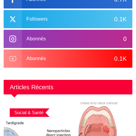
0.1K
Followers
0
Abonnés
0.1K
Abonnés
Articles Récents
Social & Santé