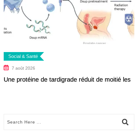
Social & Santé
7 août 2026
Une protéine de tardigrade réduit de moitié les
F