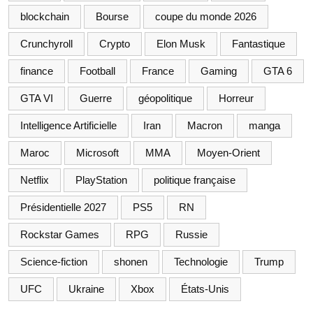
blockchain
Bourse
coupe du monde 2026
Crunchyroll
Crypto
Elon Musk
Fantastique
finance
Football
France
Gaming
GTA 6
GTA VI
Guerre
géopolitique
Horreur
Intelligence Artificielle
Iran
Macron
manga
Maroc
Microsoft
MMA
Moyen-Orient
Netflix
PlayStation
politique française
Présidentielle 2027
PS5
RN
Rockstar Games
RPG
Russie
Science-fiction
shonen
Technologie
Trump
UFC
Ukraine
Xbox
États-Unis