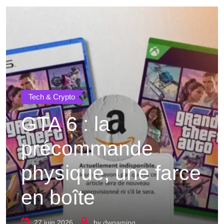
Tech & Crypto
GTA 6 : la
précommande
physique, une farce
en boîte
27 juin 2026
by
dwgaming