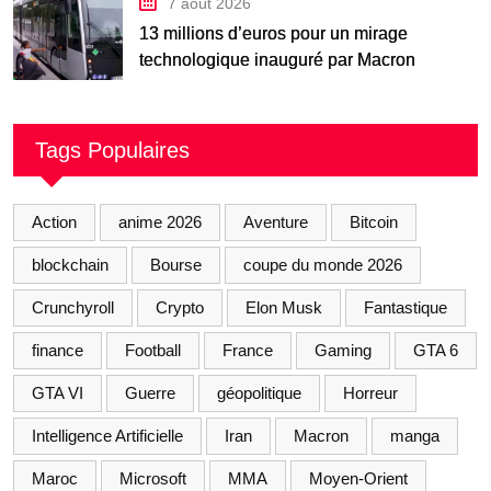
7 août 2026
13 millions d’euros pour un mirage
technologique inauguré par Macron
Tags Populaires
Action
anime 2026
Aventure
Bitcoin
blockchain
Bourse
coupe du monde 2026
Crunchyroll
Crypto
Elon Musk
Fantastique
finance
Football
France
Gaming
GTA 6
GTA VI
Guerre
géopolitique
Horreur
Intelligence Artificielle
Iran
Macron
manga
Maroc
Microsoft
MMA
Moyen-Orient