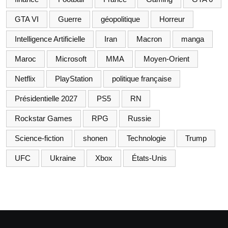
GTA VI
Guerre
géopolitique
Horreur
Intelligence Artificielle
Iran
Macron
manga
Maroc
Microsoft
MMA
Moyen-Orient
Netflix
PlayStation
politique française
Présidentielle 2027
PS5
RN
Rockstar Games
RPG
Russie
Science-fiction
shonen
Technologie
Trump
UFC
Ukraine
Xbox
États-Unis