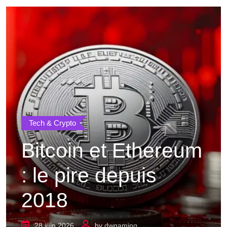
Tech & Crypto
Bitcoin et Ethereum
: le pire depuis
2018
28 juin 2026
by
dwgaming