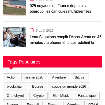
925 noyades en France depuis mai :
pourquoi les canicules multiplient les
accidents aquatiques
5 août 2026
Léna Situations remplit l’Accor Arena en 45
minutes : le phénomène qui redéfinit le
spectacle vivant
Tags Populaires
Action
anime 2026
Aventure
Bitcoin
blockchain
Bourse
coupe du monde 2026
Crunchyroll
Crypto
Elon Musk
Fantastique
finance
Football
France
Gaming
GTA 6