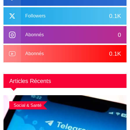
0.1K
Followers
0
Abonnés
0.1K
Abonnés
Articles Récents
Social & Santé