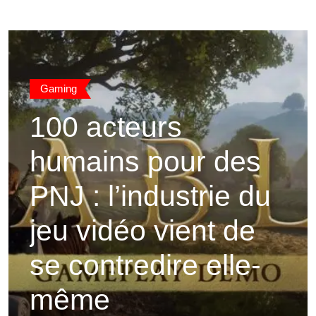
Gaming
100 acteurs
humains pour des
PNJ : l’industrie du
jeu vidéo vient de
se contredire elle-
même