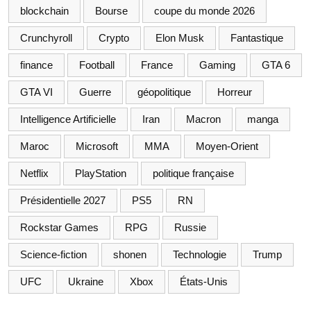
blockchain
Bourse
coupe du monde 2026
Crunchyroll
Crypto
Elon Musk
Fantastique
finance
Football
France
Gaming
GTA 6
GTA VI
Guerre
géopolitique
Horreur
Intelligence Artificielle
Iran
Macron
manga
Maroc
Microsoft
MMA
Moyen-Orient
Netflix
PlayStation
politique française
Présidentielle 2027
PS5
RN
Rockstar Games
RPG
Russie
Science-fiction
shonen
Technologie
Trump
UFC
Ukraine
Xbox
États-Unis