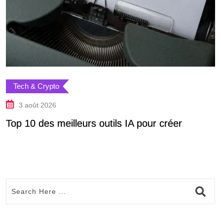
Tech & Crypto
3 août 2026
Top 10 des meilleurs outils IA pour créer
D