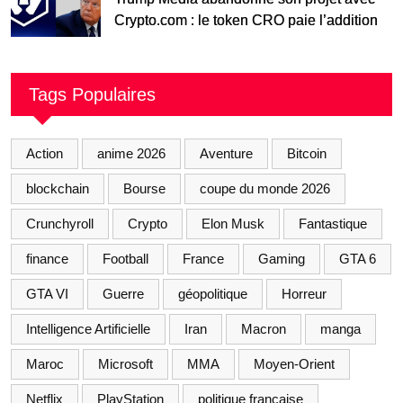
Crypto.com : le token CRO paie l’addition
Tags Populaires
Action
anime 2026
Aventure
Bitcoin
blockchain
Bourse
coupe du monde 2026
Crunchyroll
Crypto
Elon Musk
Fantastique
finance
Football
France
Gaming
GTA 6
GTA VI
Guerre
géopolitique
Horreur
Intelligence Artificielle
Iran
Macron
manga
Maroc
Microsoft
MMA
Moyen-Orient
Netflix
PlayStation
politique française