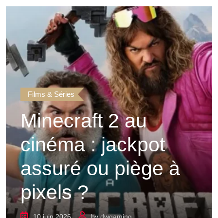
Films & Séries
Minecraft 2 au
cinéma : jackpot
assuré ou piège à
pixels ?
10 juin 2026
by
dwgaming