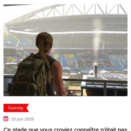
Gaming
19 juin 2026
Ce stade que vous croyiez connaître n’était pas
L