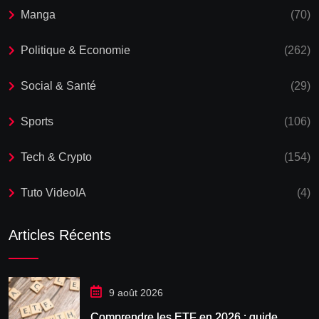
Manga
(70)
Politique & Economie
(262)
Social & Santé
(29)
Sports
(106)
Tech & Crypto
(154)
Tuto VideoIA
(4)
Articles Récents
9 août 2026
Comprendre les ETF en 2026 : guide