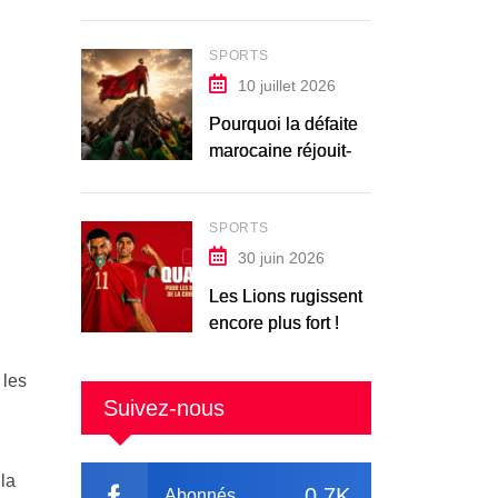
SPORTS
10 juillet 2026
Pourquoi la défaite
marocaine réjouit-
elle les Africains ?
SPORTS
30 juin 2026
Les Lions rugissent
encore plus fort !
 les
Suivez-nous
la
0.7K
Abonnés