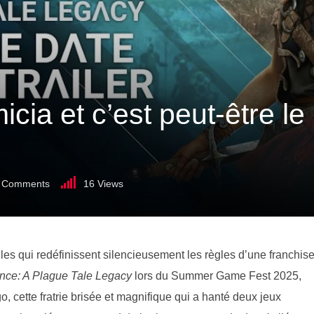
cia et c’est peut-être le
Comments
16
Views
elles qui redéfinissent silencieusement les règles d’une franchis
ce: A Plague Tale Legacy
lors du Summer Game Fest 2025,
, cette fratrie brisée et magnifique qui a hanté deux jeux