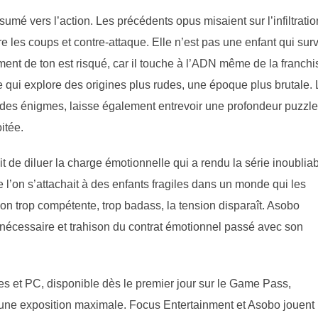
umé vers l’action. Les précédents opus misaient sur l’infiltration
are les coups et contre-attaque. Elle n’est pas une enfant qui survi
ent de ton est risqué, car il touche à l’ADN même de la franchi
e qui explore des origines plus rudes, une époque plus brutale. 
des énigmes, laisse également entrevoir une profondeur puzzle
itée.
t de diluer la charge émotionnelle qui a rendu la série inoubliab
 l’on s’attachait à des enfants fragiles dans un monde qui les
on trop compétente, trop badass, la tension disparaît. Asobo
 nécessaire et trahison du contrat émotionnel passé avec son
s et PC, disponible dès le premier jour sur le Game Pass,
une exposition maximale. Focus Entertainment et Asobo jouent