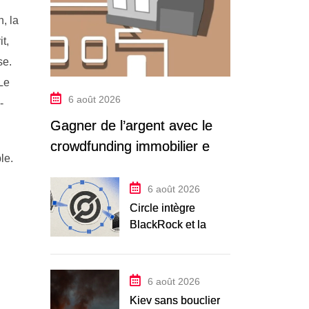
, la
t,
se.
Le
6 août 2026
-
Gagner de l’argent avec le
crowdfunding immobilier en
le.
2026
6 août 2026
Circle intègre
BlackRock et la
DTCC à sa
blockchain Arc,
lancement le 16
6 août 2026
septembre
Kiev sans bouclier