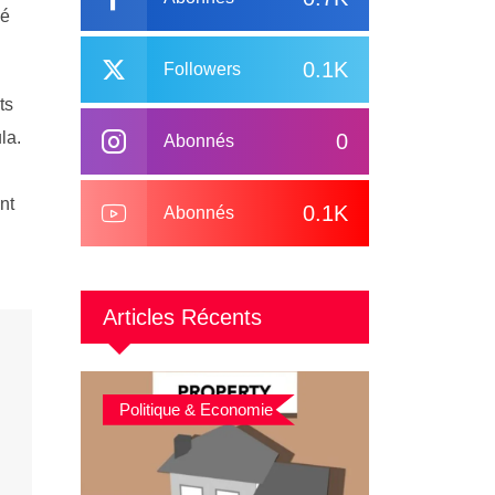
hé
0.1K
Followers
ts
la.
0
Abonnés
nt
0.1K
Abonnés
Articles Récents
Politique & Economie