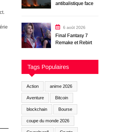
antibalistique face
aux frappes russes
ct.
intensifiées
érie
6 août 2026
Final Fantasy 7
Remake et Rebirth :
Square Enix défend
ses chiffres et
annonce Revelation
Tags Populaires
Action
anime 2026
Aventure
Bitcoin
blockchain
Bourse
coupe du monde 2026