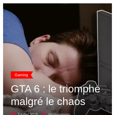
Gaming
GTA 6 : le triomphe
malgré le chaos
3 juillet 2026
by
dwgaming