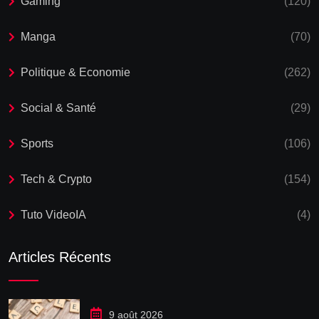
Gaming
(120)
Manga
(70)
Politique & Economie
(262)
Social & Santé
(29)
Sports
(106)
Tech & Crypto
(154)
Tuto VideoIA
(4)
Articles Récents
9 août 2026