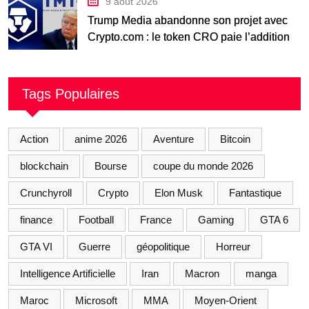
9 août 2026
Trump Media abandonne son projet avec
Crypto.com : le token CRO paie l’addition
Tags Populaires
Action
anime 2026
Aventure
Bitcoin
blockchain
Bourse
coupe du monde 2026
Crunchyroll
Crypto
Elon Musk
Fantastique
finance
Football
France
Gaming
GTA 6
GTA VI
Guerre
géopolitique
Horreur
Intelligence Artificielle
Iran
Macron
manga
Maroc
Microsoft
MMA
Moyen-Orient