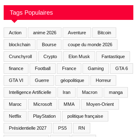
Tags Populaires
Action
anime 2026
Aventure
Bitcoin
blockchain
Bourse
coupe du monde 2026
Crunchyroll
Crypto
Elon Musk
Fantastique
finance
Football
France
Gaming
GTA 6
GTA VI
Guerre
géopolitique
Horreur
Intelligence Artificielle
Iran
Macron
manga
Maroc
Microsoft
MMA
Moyen-Orient
Netflix
PlayStation
politique française
Présidentielle 2027
PS5
RN