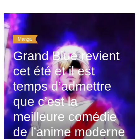
Manga
Grand Blue revient
cet été et il est
temps d’admettre
que c’est la
meilleure comédie
de l’anime moderne